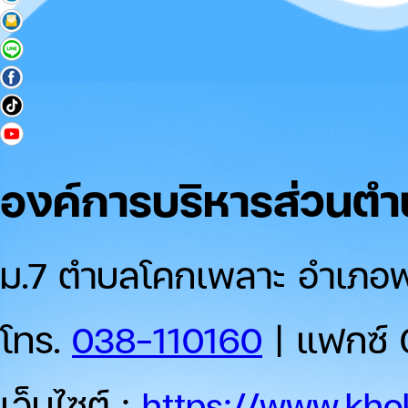
องค์การบริหารส่วนต
ม.7 ตำบลโคกเพลาะ อำเภอพน
โทร.
038-110160
| แฟกซ์ 
เว็บไซต์ :
https://www.khok