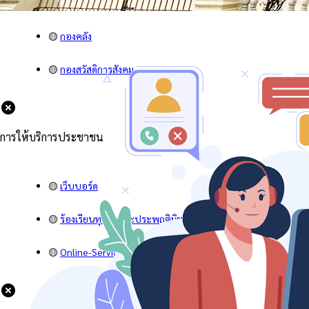
🟡
คำสั่ง
🟡
กองคลัง
🟡
กองสวัสดิการสังคม
การให้บริการประชาชน
🟡
เว็บบอร์ด
🟡
ร้องเรียนทุจริตและประพฤติมิชอบ
🟡
Online-Service