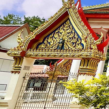
บุคลากร
🟡
คณะผู้บริหาร
🟡
สำนักงานปลัด
🟡
กองการศึกษา ศาสนา และวัฒนธรรม
ข้อมูลการดำเนินงาน
🟡
แผนพัฒนา
🟡
บริหารงานบุคคล