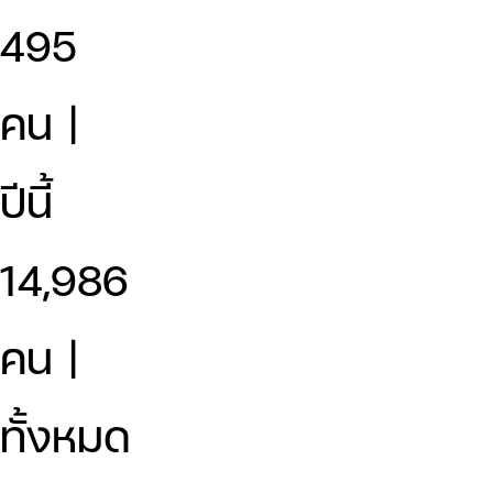
495
คน |
ปีนี้
14,986
คน |
ทั้งหมด