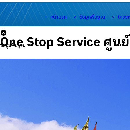
หน้าแรก
ข้อมูลพื้นฐาน
โครงส
One Stop Service ศูนย์
ข้อมูลพื้นฐาน
🟡
ประวัติความเป็นมา
🟡
อำนาจหน้าที่
🟡
สำนักงาน
🟡
สารจากนายกฯ