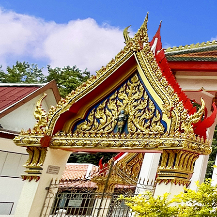
บุคลากร
🟡
คณะผู้บริหาร
🟡
สำนักงานปลัด
🟡
กองการศึกษา ศาสนา และวัฒนธรรม
ข้อมูลการดำเนินงาน
🟡
แผนพัฒนา
🟡
บริหารงานบุคคล