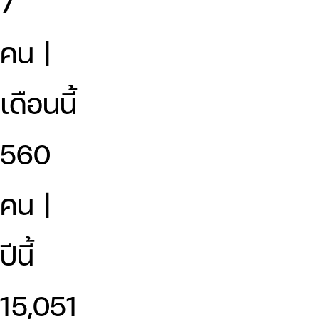
7
คน |
เดือนนี้
560
คน |
ปีนี้
15,051