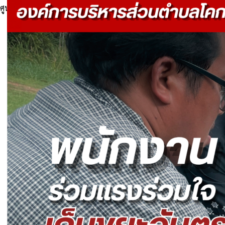
ศูนย์ข้อมูลข่าวสาร
🟡
ข่าวประชาสัมพันธ์
🟡
รับสมัคร-โอน-ย้าย
🟡
สถานศึกษา