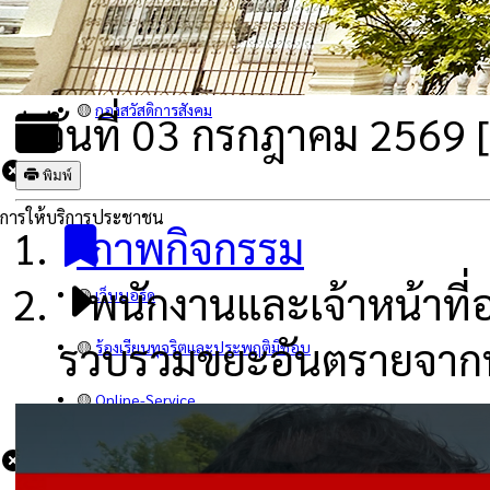
🟡
คำสั่ง
🟡
กองคลัง
🟡
กองสวัสดิการสังคม
วันที่ 03 กรกฎาคม 2569 [ 
พิมพ์
การให้บริการประชาชน
ภาพกิจกรรม
พนักงานและเจ้าหน้าที่
🟡
เว็บบอร์ด
รวบรวมขยะอันตรายจากพ
🟡
ร้องเรียนทุจริตและประพฤติมิชอบ
🟡
Online-Service