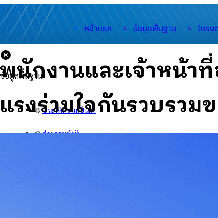
หน้าแรก
ข้อมูลพื้นฐาน
โครงส
พนักงานและเจ้าหน้าที
ข้อมูลพื้นฐาน
แรงร่วมใจกันรวบรวมข
🟡
ประวัติความเป็นมา
🟡
อำนาจหน้าที่
🟡
สำนักงาน
🟡
สารจากนายกฯ