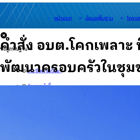
หน้าแรก
ข้อมูลพื้นฐาน
โครงส
คำสั่ง อบต.โคกเพลาะ ท
ข้อมูลพื้นฐาน
พัฒนาครอบครัวในชุ
🟡
ประวัติความเป็นมา
🟡
อำนาจหน้าที่
🟡
สำนักงาน
🟡
สารจากนายกฯ