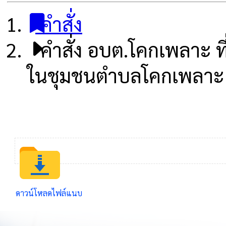
คำสั่ง
คำสั่ง อบต.โคกเพลาะ ท
ในชุมชนตำบลโคกเพลาะ