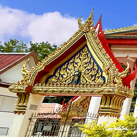
บุคลากร
🟡
คณะผู้บริหาร
🟡
สำนักงานปลัด
🟡
กองการศึกษา ศาสนา และวัฒนธรรม
ข้อมูลการดำเนินงาน
🟡
แผนพัฒนา
🟡
บริหารงานบุคคล