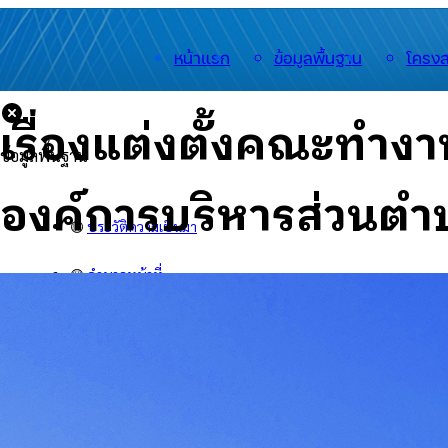
หน้าแรก
ข้อมูลพื้นฐาน
โครงส
เรื่องแต่งตั้งคณะทำ
ข้อมูลพื้นฐาน
องค์การบริหารส่วนต
🟡
ประวัติความเป็นมา
🟡
อำนาจหน้าที่
🟡
สำนักงาน
🟡
สารจากนายกฯ