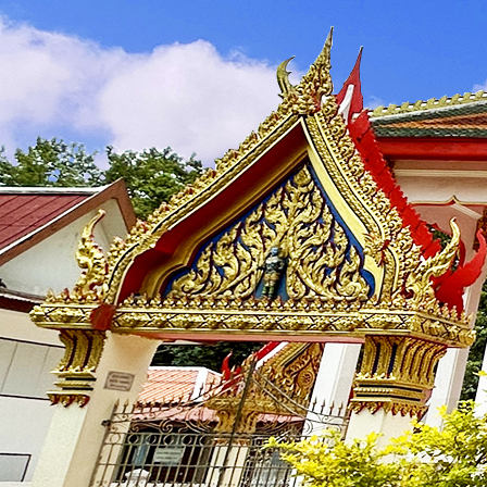
บุคลากร
🟡
คณะผู้บริหาร
🟡
สำนักงานปลัด
🟡
กองการศึกษา ศาสนา และวัฒนธรรม
ข้อมูลการดำเนินงาน
🟡
แผนพัฒนา
🟡
บริหารงานบุคคล