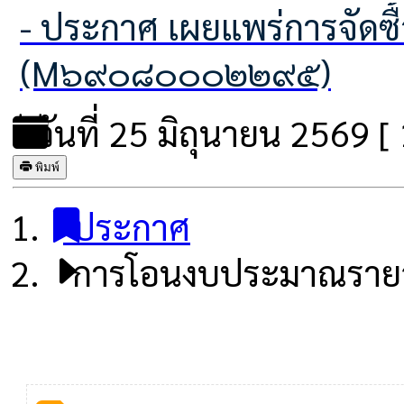
- ประกาศ เผยแพร่การจัดซื้อจัดจ้าง ประจำปีงบประมาณ พ.ศ.2569
(M๖๙๐๘๐๐๐๒๒๙๕)
วันที่ 25 มิถุนายน 2569 [ 
พิมพ์
ประกาศ
การโอนงบประมาณรายจ่