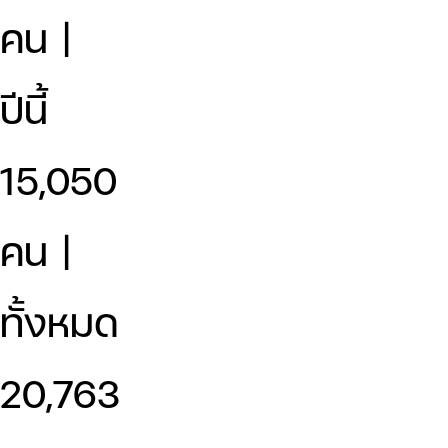
คน |
ปีนี้
15,050
คน |
ทั้งหมด
20,763