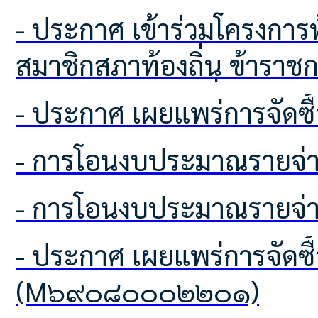
- ประกาศ เข้าร่วมโครงการท้องถิ่นโปร่งใส ไร้ยาเสพติด ของคณะผู้บริหารท้องถิ่น
สมาชิกสภาท้องถิ่น ข้าราชกา
ปกครองส่วนท้องถิ่นทุกประ
- ประกาศ เผยแพร่ก
บริหารส่วนตำบลโคกเพลาะ
- การโอนงบประมาณรายจ่า
ป้องกันยาเสพติด
- การโอนงบประมาณรายจ่า
- ประกาศ เผยแพร่การจัดซื้อจัดจ้าง ประจำปีงบประมาณ พ.ศ.2569
(M๖๙๐๘๐๐๐๒๒๐๑)