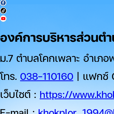
องค์การบริหารส่วนต
ม.7 ตำบลโคกเพลาะ อำเภอพน
โทร.
038-110160
| แฟกซ์ 
เว็บไซต์ :
https://www.khok
E-mail :
khokplor_1994@