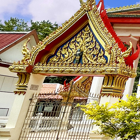
บุคลากร
🟡
คณะผู้บริหาร
🟡
สำนักงานปลัด
🟡
กองการศึกษา ศาสนา และวัฒนธรรม
ข้อมูลการดำเนินงาน
🟡
แผนพัฒนา
🟡
บริหารงานบุคคล