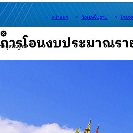
หน้าแรก
ข้อมูลพื้นฐาน
โครงส
การโอนงบประมาณรายจ่
ข้อมูลพื้นฐาน
🟡
ประวัติความเป็นมา
🟡
อำนาจหน้าที่
🟡
สำนักงาน
🟡
สารจากนายกฯ