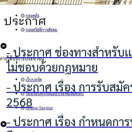
🟡
คำสั่ง
ประกาศ
🟡
กองคลัง
🟡
กองสวัสดิการสังคม
- ประกาศ ช่องทางสำหรับเเจ้งเบาะเเสป้ายโฆษณาหรือสิ่งอื่นใดที่รุกล้ำทางสาธารณะที่
การให้บริการประชาชน
ไม่ชอบด้วยกฎหมาย
🟡
เว็บบอร์ด
- ประกาศ เรื่อง การรับสมัครอาสาสมัครท้องถิ่นรักษ์โลก (อถล.)ประจำปีงบประมาณ
🟡
ร้องเรียนทุจริตและประพฤติมิชอบ
2568
🟡
Online-Service
- ประกาศ เรื่อง กำหนดการประชุมอาสาสมัครท้องถิ่นรักษ์โลก (อถล.) ประจำ