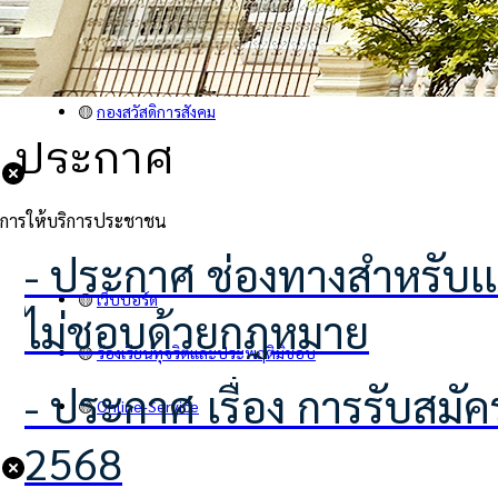
🟡
คำสั่ง
🟡
กองคลัง
🟡
กองสวัสดิการสังคม
ประกาศ
การให้บริการประชาชน
- ประกาศ ช่องทางสำหรับเเจ้งเบาะเเสป้ายโฆษณาหรือสิ่งอื่นใดที่รุกล้ำทางสาธารณะที่
🟡
เว็บบอร์ด
ไม่ชอบด้วยกฎหมาย
🟡
ร้องเรียนทุจริตและประพฤติมิชอบ
- ประกาศ เรื่อง การรับสมัครอาสาสมัครท้องถิ่นรักษ์โลก (อถล.)ประจำปีงบประมาณ
🟡
Online-Service
2568