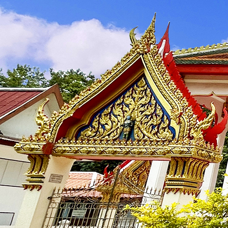
บุคลากร
🟡
คณะผู้บริหาร
🟡
สำนักงานปลัด
🟡
กองการศึกษา ศาสนา และวัฒนธรรม
ข้อมูลการดำเนินงาน
🟡
แผนพัฒนา
🟡
บริหารงานบุคคล