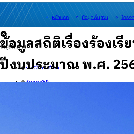
หน้าแรก
ข้อมูลพื้นฐาน
โครงส
ข้อมูลสถิติเรื่องร้อง
ข้อมูลพื้นฐาน
ปีงบประมาณ พ.ศ. 25
🟡
ประวัติความเป็นมา
🟡
อำนาจหน้าที่
🟡
สำนักงาน
🟡
สารจากนายกฯ