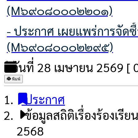
(M๖๙๐๘๐๐๐๒๒๐๑)
- ประกาศ เผยแพร่การจัดซื้อจัดจ้าง ประจำปีงบประมาณ พ.ศ.2569
(M๖๙๐๘๐๐๐๒๒๙๕)
วันที่ 28 เมษายน 2569 [ 09
พิมพ์
ประกาศ
ข้อมูลสถิติเรื่องร้อง
2568