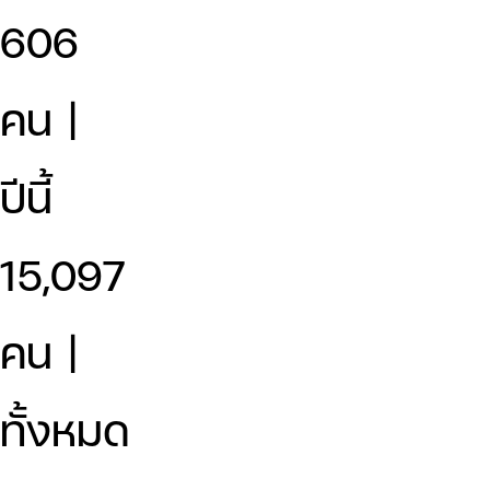
606
คน |
ปีนี้
15,097
คน |
ทั้งหมด