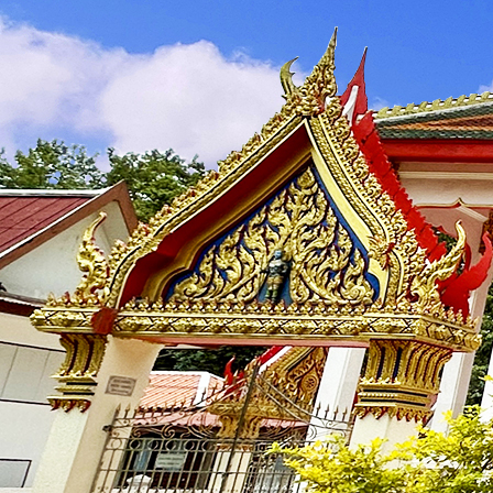
บุคลากร
🟡
คณะผู้บริหาร
🟡
สำนักงานปลัด
🟡
กองการศึกษา ศาสนา และวัฒนธรรม
ข้อมูลการดำเนินงาน
🟡
แผนพัฒนา
🟡
บริหารงานบุคคล