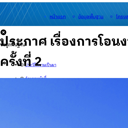
หน้าแรก
ข้อมูลพื้นฐาน
โครงส
ประกาศ เรื่องการโอ
ข้อมูลพื้นฐาน
ครั้งที่ 2
🟡
ประวัติความเป็นมา
🟡
อำนาจหน้าที่
🟡
สำนักงาน
🟡
สารจากนายกฯ