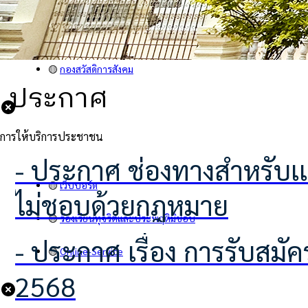
🟡
คำสั่ง
🟡
กองคลัง
🟡
กองสวัสดิการสังคม
ประกาศ
การให้บริการประชาชน
- ประกาศ ช่องทางสำหรับเเจ้งเบาะเเสป้ายโฆษณาหรือสิ่งอื่นใดที่รุกล้ำทางสาธารณะที่
🟡
เว็บบอร์ด
ไม่ชอบด้วยกฎหมาย
🟡
ร้องเรียนทุจริตและประพฤติมิชอบ
- ประกาศ เรื่อง การรับสมัครอาสาสมัครท้องถิ่นรักษ์โลก (อถล.)ประจำปีงบประมาณ
🟡
Online-Service
2568