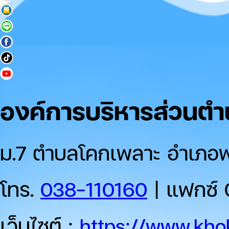
องค์การบริหารส่วนต
ม.7 ตำบลโคกเพลาะ อำเภอพน
โทร.
038-110160
| แฟกซ์ 
เว็บไซต์ :
https://www.khok