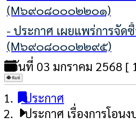
(M๖๙๐๘๐๐๐๒๒๐๑)
- ประกาศ เผยแพร่การจัดซื้อจัดจ้าง ประจำปีงบประมาณ พ.ศ.2569
(M๖๙๐๘๐๐๐๒๒๙๕)
วันที่ 03 มกราคม 2568 [ 1
พิมพ์
ประกาศ
ประกาศ เรื่องการโอนง