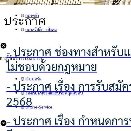
🟡
คำสั่ง
ประกาศ
🟡
กองคลัง
🟡
กองสวัสดิการสังคม
- ประกาศ ช่องทางสำหรับเเจ้งเบาะเเสป้ายโฆษณาหรือสิ่งอื่นใดที่รุกล้ำทางสาธารณะที่
การให้บริการประชาชน
ไม่ชอบด้วยกฎหมาย
🟡
เว็บบอร์ด
- ประกาศ เรื่อง การรับสมัครอาสาสมัครท้องถิ่นรักษ์โลก (อถล.)ประจำปีงบประมาณ
🟡
ร้องเรียนทุจริตและประพฤติมิชอบ
2568
🟡
Online-Service
- ประกาศ เรื่อง กำหนดการประชุมอาสาสมัครท้องถิ่นรักษ์โลก (อถล.) ประจำ