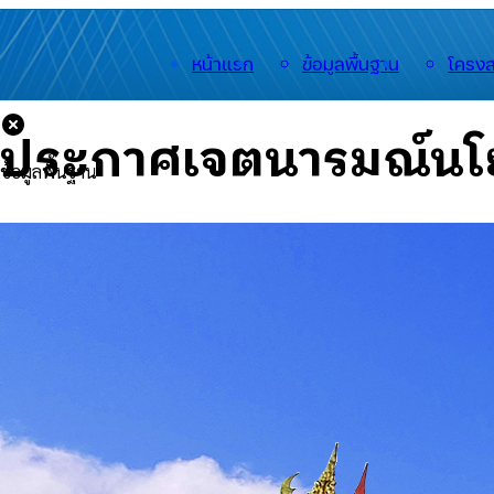
หน้าแรก
ข้อมูลพื้นฐาน
โครงส
ประกาศเจตนารมณ์นโยบ
ข้อมูลพื้นฐาน
🟡
ประวัติความเป็นมา
🟡
อำนาจหน้าที่
🟡
สำนักงาน
🟡
สารจากนายกฯ