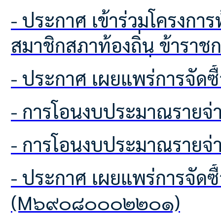
- ประกาศ เข้าร่วมโครงการท้องถิ่นโปร่งใส ไร้ยาเสพติด ของคณะผู้บริหารท้องถิ่น
สมาชิกสภาท้องถิ่น ข้าราชกา
ปกครองส่วนท้องถิ่นทุกประ
- ประกาศ เผยแพร่ก
บริหารส่วนตำบลโคกเพลาะ
- การโอนงบประมาณรายจ่า
ป้องกันยาเสพติด
- การโอนงบประมาณรายจ่า
- ประกาศ เผยแพร่การจัดซื้อจัดจ้าง ประจำปีงบประมาณ พ.ศ.2569
(M๖๙๐๘๐๐๐๒๒๐๑)