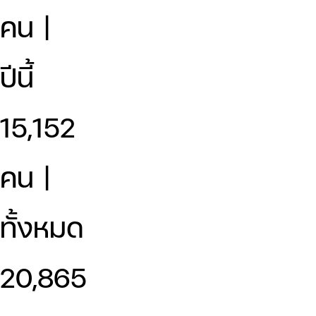
คน |
ปีนี้
15,152
คน |
ทั้งหมด
20,865