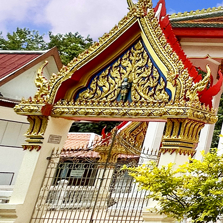
บุคลากร
🟡
คณะผู้บริหาร
🟡
สำนักงานปลัด
🟡
กองการศึกษา ศาสนา และวัฒนธรรม
ข้อมูลการดำเนินงาน
🟡
แผนพัฒนา
🟡
บริหารงานบุคคล