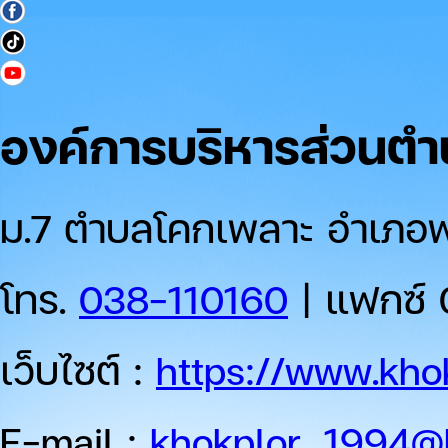
องค์การบริหารส่วนต
ม.7 ตำบลโคกเพลาะ อำเภอพน
โทร.
038-110160
| แฟกซ์ 
เว็บไซต์ :
https://www.khok
E-mail :
khokplor_1994@