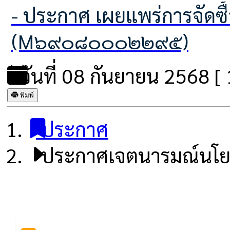
- ประกาศ เผยแพร่การจัดซื้อจัดจ้าง ประจำปีงบประมาณ พ.ศ.2569
(M๖๙๐๘๐๐๐๒๒๙๕)
วันที่ 08 กันยายน 2568 [ 1
พิมพ์
ประกาศ
ประกาศเจตนารมณ์นโยบ