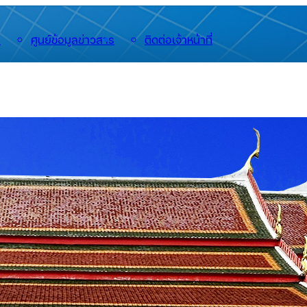
น
ศูนย์ข้อมูลข่าวสาร
ติดต่อเจ้าหน้าที่
🟡
โครงสร้างองค์กร
🟡
เจตจำนงสุจริตของผู้บริหาร
🟡
ประวัติหลวงปู่เหล็ง โชติธโร