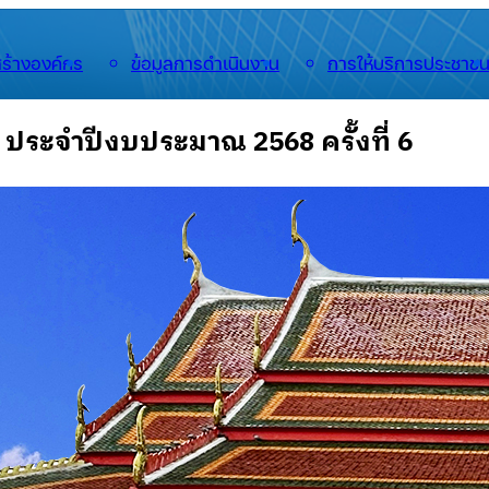
ร้างองค์กร
ข้อมูลการดำเนินงาน
การให้บริการประชาช
ประจำปีงบประมาณ 2568 ครั้งที่ 6
🟡
วิสัยทัศน์/พันธกิจ
🟡
นโยบายการบริหารงาน
🟡
ประวัติ หลวงปู่ม่น ธัมมจิณโณ