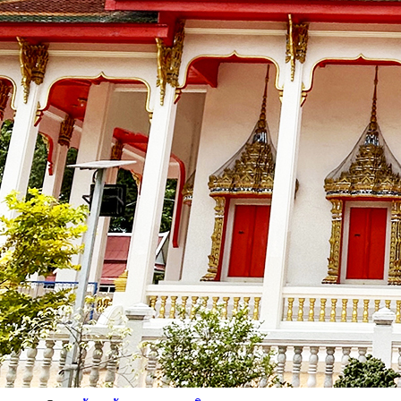
🟡
สภา อบต.
🟡
กองคลัง
🟡
กองสวัสดิการสังคม
🟡
ข้อบัญญัติ
🟡
งานกิจการสภาฯ