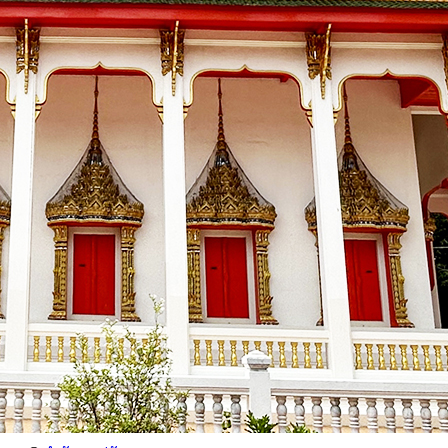
🟡
หัวหน้าส่วนราชการ
🟡
กองช่าง
🟡
รายงาน
🟡
ประกาศ