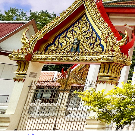
บุคลากร
🟡
คณะผู้บริหาร
🟡
สำนักงานปลัด
🟡
กองการศึกษา ศาสนา และวัฒนธรรม
ข้อมูลการดำเนินงาน
🟡
แผนพัฒนา
🟡
บริหารงานบุคคล