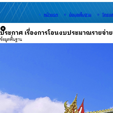
หน้าแรก
ข้อมูลพื้นฐาน
โครงส
ประกาศ เรื่องการโอนงบประมาณรายจ่าย 
ข้อมูลพื้นฐาน
🟡
ประวัติความเป็นมา
🟡
อำนาจหน้าที่
🟡
สำนักงาน
🟡
สารจากนายกฯ