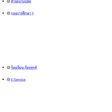
🟡
สำนักงานปลัด
🟡
กองการศึกษา ฯ
🟡
ร้องเรียน-ร้องทุกข์
🟡
E-Service